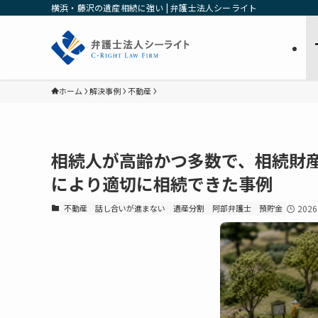
横浜・藤沢の遺産相続に強い | 弁護士法人シーライト
ホーム
解決事例
不動産
相続人が高齢かつ多数で、相続財
により適切に相続できた事例
不動産
話し合いが進まない
遺産分割
阿部弁護士
預貯金
202