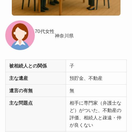
70代
女性
神奈川県
被相続人との関係
子
主な遺産
預貯金、不動産
遺言の有無
無
主な問題点
相手に専門家（弁護士な
ど）がついた、不動産の
評価、相続人と疎遠・仲
が良くない